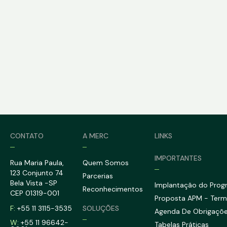
CONTATO
A MERC
LINKS
IMPORTANTES
Rua Maria Paula,
Quem Somos
123 Conjunto 74
Parcerias
Bela Vista -SP
Implantação do Prog
Reconhecimentos
CEP 01319-001
Proposta APM - Ter
SOLUÇÕES
F:
+55 11 3115-3535
Agenda De Obrigaçõ
W:
+55 11 96642-
Tabelas Práticas