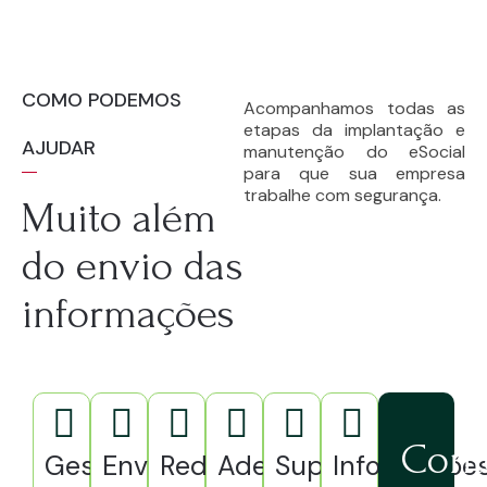
COMO PODEMOS
Acompanhamos todas as
etapas da implantação e
AJUDAR
manutenção do eSocial
para que sua empresa
trabalhe com segurança.
Muito além
do envio das
informações
Cont
Gestão
Envio
Redução
Adequação
Suporte
Informaçõe