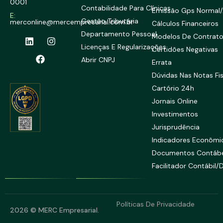
0001
Contabilidade Para Clínicas
Emissão Gps Normal/
E:
Gestão Tributária
merconline@mercempresarial.com.br
Cálculos Financeiros
Departamento Pessoal
Modelos De Contrat
Licenças E Regularizações
Certidões Negativas
Abrir CNPJ
Errata
Dúvidas Nas Notas Fi
Cartório 24h
Jornais Online
Investimentos
Jurisprudência
Indicadores Econômi
Documentos Contábe
Facilitador Contábil/
Políticas De Privacidade
2026 © MERC Empresarial.