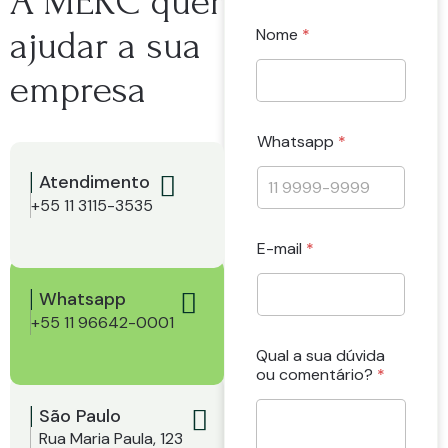
A MERC quer
ajudar a sua
Nome
*
empresa
W
Whatsapp
*
h
a
Atendimento
t
s
+55 11 3115-3535
a
p
E-mail
*
p
L
Whatsapp
G
P
+55 11 96642-0001
D
a
Qual a sua dúvida
ou comentário?
*
São Paulo
Rua Maria Paula, 123