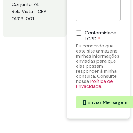
Conjunto 74
Bela Vista - CEP
01319-001
C
Conformidade
o
LGPD
*
n
Eu concordo que
f
este site armazene
o
minhas informações
r
enviadas para que
elas possam
m
responder à minha
i
consulta. Consulte
d
nossa
Política de
a
Privacidade
.
d
e
L
Enviar Mensagem
G
P
D
*