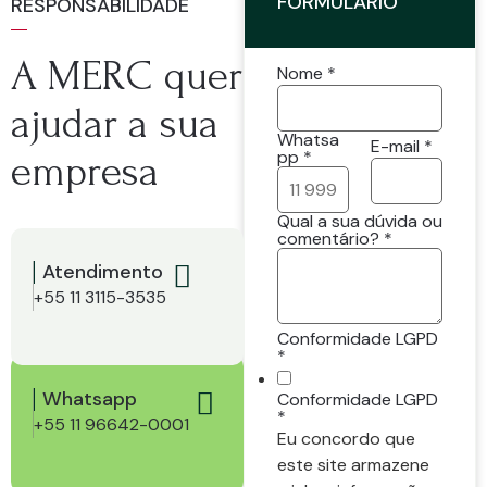
FORMULÁRIO
RESPONSABILIDADE
A MERC quer
Nome
*
ajudar a sua
Whatsa
E-mail
*
pp
*
empresa
ou
Qual a sua dúvida ou
Whatsapp
comentário?
*
E-mail
Atendimento
+55 11 3115-3535
Conformidade LGPD
*
Whatsapp
Conformidade LGPD
*
+55 11 96642-0001
Eu concordo que
este site armazene